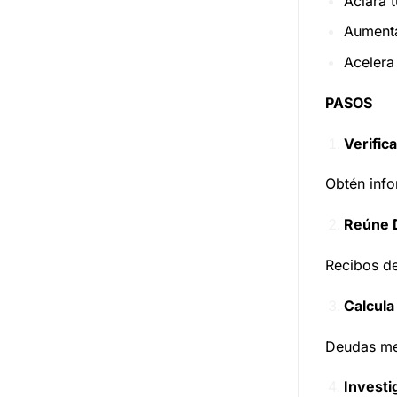
Aclara 
Aumenta
Acelera
PASOS
Verific
Obtén info
Reúne 
Recibos de
Calcula
Deudas men
Investi