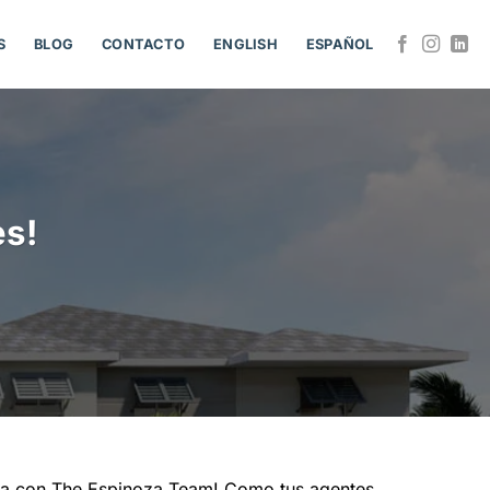
S
BLOG
CONTACTO
ENGLISH
ESPAÑOL
es!
nda con The Espinoza Team! Como tus agentes